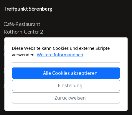
Treffpunkt Sörenberg
Café-Restaurant
Rothorn-Center 2
6174 Sörenberg
info@treffpunkt-soerenberg.ch
Diese Website kann Cookies und externe Skripte
041 488 10 30
verwenden.
Weitere Informationen
Startseite
Reservation
Alle Cookies akzeptieren
Öffnungszeiten ansehen
Einstellung
Zurückweisen
Copyright © Treffpunkt Sörenberg